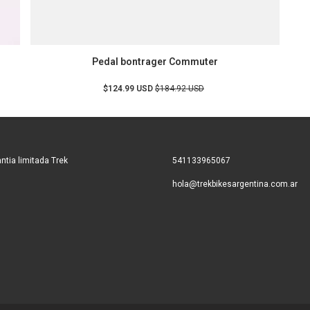
Pedal bontrager Commuter
$124.99 USD
$184.92 USD
ntia limitada Trek
541133965067
hola@trekbikesargentina.com.ar