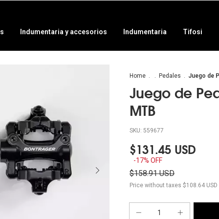
as
Indumentaria y accesorios
Indumentaria
Tifosi
Home
.
.
Pedales
.
Juego de 
Juego de Pe
MTB
SKU:
559677
$131.45 USD
-
17
% OFF
$158.91 USD
Price without taxes
$108.64 USD