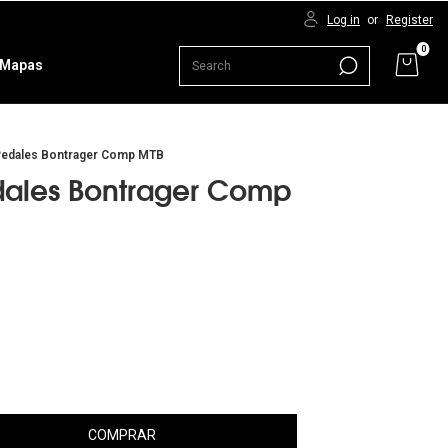
Log in
or
Register
0
Mapas
Pedales Bontrager Comp MTB
dales Bontrager Comp