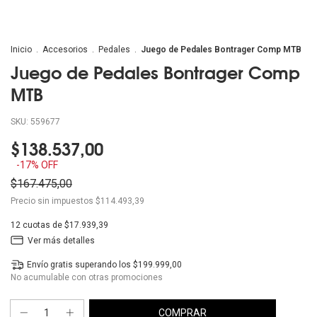
Inicio
.
Accesorios
.
Pedales
.
Juego de Pedales Bontrager Comp MTB
Juego de Pedales Bontrager Comp
MTB
SKU:
559677
$138.537,00
-
17
% OFF
$167.475,00
Precio sin impuestos
$114.493,39
12
cuotas de
$17.939,39
Ver más detalles
Envío gratis
superando los
$199.999,00
No acumulable con otras promociones