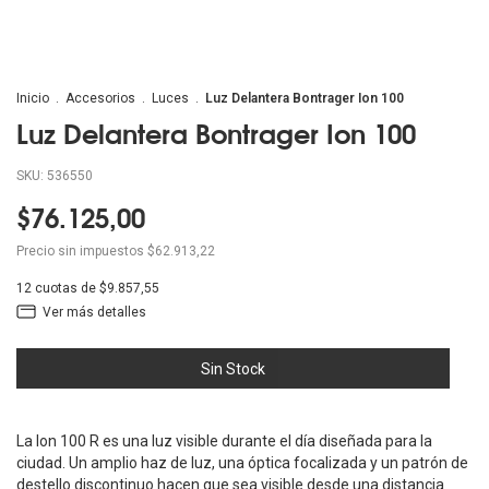
Inicio
.
Accesorios
.
Luces
.
Luz Delantera Bontrager Ion 100
Luz Delantera Bontrager Ion 100
SKU:
536550
$76.125,00
Precio sin impuestos
$62.913,22
12
cuotas de
$9.857,55
Ver más detalles
La Ion 100 R es una luz visible durante el día diseñada para la
ciudad. Un amplio haz de luz, una óptica focalizada y un patrón de
destello discontinuo hacen que sea visible desde una distancia