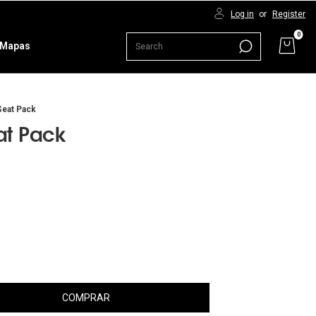
Log in
or
Register
0
Mapas
Seat Pack
eat Pack