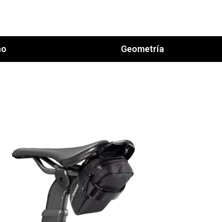
ño
Geometría