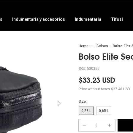
as
Indumentaria y accesorios
Indumentaria
Tifosi
Home
.
.
Bolsos
.
Bolso Elite 
Bolso Elite S
SKU:
530255
$33.23 USD
Price without taxes
$27.46 USD
Size:
0,28 L
0,65 L