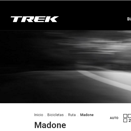
B
Inicio
.
Bicicletas
.
Ruta
.
Madone
Madone