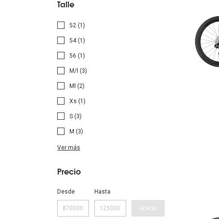
Talle
52 (1)
54 (1)
56 (1)
M/l (3)
Ml (2)
Xs (1)
S (3)
M (3)
Ver más
Precio
Desde
Hasta
Aplicar